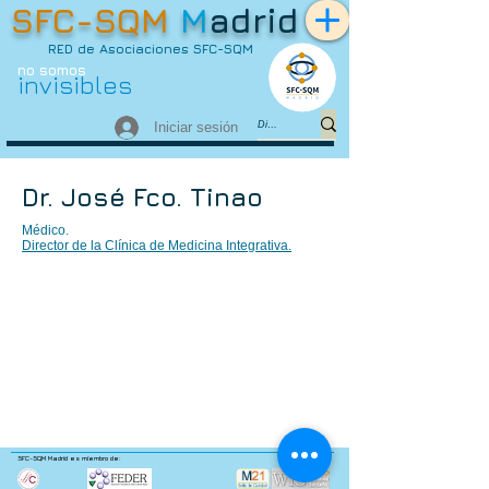
SFC-SQM
M
adrid
RED de Asociaciones SFC-SQM
no somos
invisibles
Iniciar sesión
Dr. José Fco. Tinao
Médico.
Director de la Clínica de Medicina Integrativa.
SFC-SQM Madrid es miembro de: