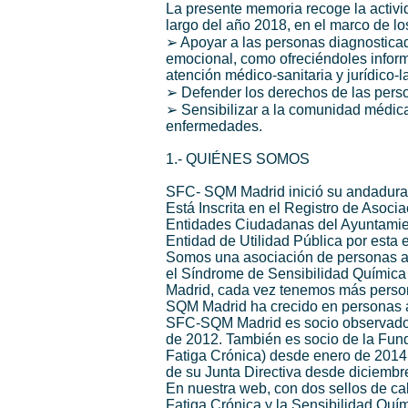
La presente memoria recoge la activ
largo del año 2018, en el marco de l
➢ Apoyar a las personas diagnostica
emocional, como ofreciéndoles inform
atención médico-sanitaria y jurídico-l
➢ Defender los derechos de las perso
➢ Sensibilizar a la comunidad médica,
enfermedades.
1.- QUIÉNES SOMOS
SFC- SQM Madrid inició su andadura 
Está Inscrita en el Registro de Asoci
Entidades Ciudadanas del Ayuntamie
Entidad de Utilidad Pública por esta 
Somos una asociación de personas afe
el Síndrome de Sensibilidad Química 
Madrid, cada vez tenemos más person
SQM Madrid ha crecido en personas a
SFC-SQM Madrid es socio observad
de 2012. También es socio de la Fund
Fatiga Crónica) desde enero de 201
de su Junta Directiva desde diciembr
En nuestra web, con dos sellos de ca
Fatiga Crónica y la Sensibilidad Quím