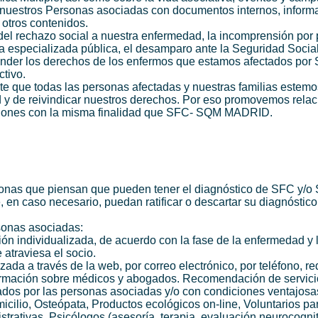
nuestros Personas asociadas con documentos internos, inform
 otros contenidos.
el rechazo social a nuestra enfermedad, la incomprensión por 
ia especializada pública, el desamparo ante la Seguridad Socia
ender los derechos de los enfermos que estamos afectados po
ctivo.
 que todas las personas afectadas y nuestras familias estemo
ad y de reivindicar nuestros derechos. Por eso promovemos rela
uciones con la misma finalidad que SFC- SQM MADRID.
nas que piensan que pueden tener el diagnóstico de SFC y/
 en caso necesario, puedan ratificar o descartar su diagnóstic
onas asociadas:
n individualizada, de acuerdo con la fase de la enfermedad y 
 atraviesa el socio.
da a través de la web, por correo electrónico, por teléfono, r
formación sobre médicos y abogados. Recomendación de servici
bados por las personas asociadas y/o con condiciones ventajosa
micilio, Osteópata, Productos ecológicos on-line, Voluntarios pa
rativas, Psicólogos (asesoría, terapia, evaluación neurocognit