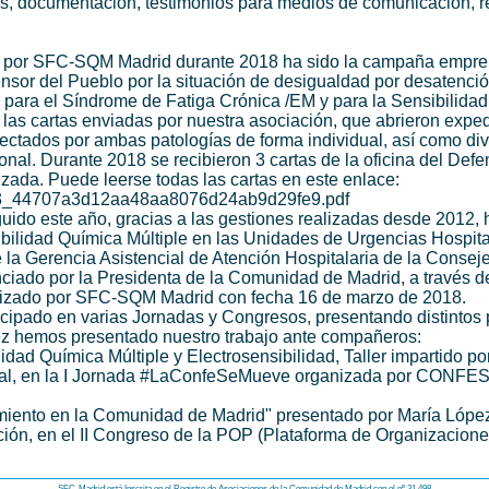
, documentación, testimonios para medios de comunicación, 
o por SFC-SQM Madrid durante 2018 ha sido la campaña empr
ensor del Pueblo por la situación de desigualdad por desatenci
d para el Síndrome de Fatiga Crónica /EM y para la Sensibilida
las cartas enviadas por nuestra asociación, que abrieron exped
fectados por ambas patologías de forma individual, así como di
ional. Durante 2018 se recibieron 3 cartas de la oficina del Defe
zada. Puede leerse todas las cartas en este enlace:
48a3_44707a3d12aa48aa8076d24ab9d29fe9.pdf
uido este año, gracias a las gestiones realizadas desde 2012, h
bilidad Química Múltiple en las Unidades de Urgencias Hospita
 la Gerencia Asistencial de Atención Hospitalaria de la Conseje
ciado por la Presidenta de la Comunidad de Madrid, a través d
 realizado por SFC-SQM Madrid con fecha 16 de marzo de 2018.
icipado en varias Jornadas y Congresos, presentando distintos
vez hemos presentado nuestro trabajo ante compañeros:
idad Química Múltiple y Electrosensibilidad, Taller impartido po
ocial, en la I Jornada #LaConfeSeMueve organizada por CONFE
miento en la Comunidad de Madrid" presentado por María Lópe
ción, en el II Congreso de la POP (Plataforma de Organizacion
SFC-Madrid está Inscrita en el Registro de Asociaciones de la Comunidad de Madrid con el nº 31.498