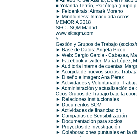
■ Alfredo R. del Álamo, Dr. en Psicolo
■ Yolanda Terrón, Psicóloga (grupo p
► Feldenkrais: Aimará Moreno
► Mindfulness: Inmaculada Arcos
MEMORIA 2018
SFC - SQM Madrid
www.sfcsqm.com
5
Gestión y Grupos de Trabajo (socios/a
► Base de Datos: Ángela Picco
► Web: Sergio García - Cabezas, Ma
► Facebook y twitter: María López, 
► Auditoría interna de cuentas: Marga
► Acogida de nuevos socios: Trabajad
► Diseño e imagen: Ana Pérez
► Actividades y Voluntariado: Trabaj
► Administración y actualización de 
Otros Grupos de Trabajo bajo la coord
► Relaciones institucionales
► Documentos SQM
► Actividades de financiación
► Campañas de Sensibilización
► Documentación para socios
► Proyectos de Investigación
► Colaboraciones puntuales en la difu