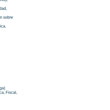
dad,
ón sobre
ica.
ga)
ca, Fiscal,