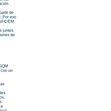
ación
parte de
l. Por eso
r SFC/EM
s juntos
ciones de
o SQM
o con un
las
edes
os,
s.
ra
iva),