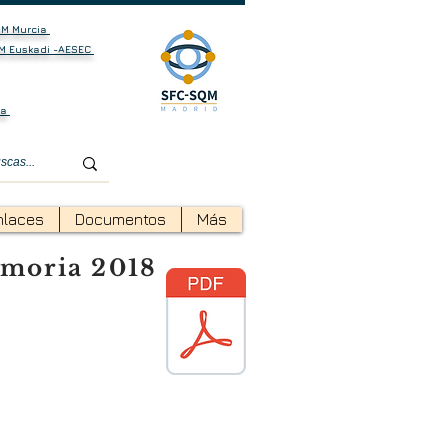
M Murcia
M Euskadi -AESEC
ha
nlaces
Documentos
Más
moria 2018