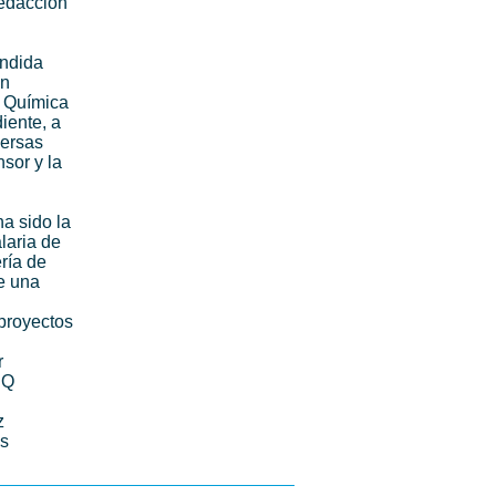
redacción
endida
ón
d Química
iente, a
versas
nsor y la
a sido la
laria de
ría de
e una
 proyectos
r
SQ
z
es