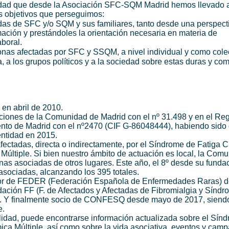
idad que desde la Asociación SFC-SQM Madrid hemos llevado a
os objetivos que perseguimos:
das de SFC y/o SQM y sus familiares, tanto desde una perspect
ación y prestándoles la orientación necesaria en materia de
aboral.
nas afectadas por SFC y SSQM, a nivel individual y como colec
 a los grupos políticos y a la sociedad sobre estas duras y co
en abril de 2010.
aciones de la Comunidad de Madrid con el nº 31.498 y en el Reg
nto de Madrid con el nº2470 (CIF G-86048444), habiendo sido
entidad en 2015.
ctadas, directa o indirectamente, por el Síndrome de Fatiga C
Múltiple. Si bien nuestro ámbito de actuación es local, la Com
as asociadas de otros lugares. Este año, el 8º desde su funda
sociadas, alcanzando los 395 totales.
or de FEDER (Federación Española de Enfermedades Raras) 
ación FF (F. de Afectados y Afectadas de Fibromialgia y Síndr
4. Y finalmente socio de CONFESQ desde mayo de 2017, sien
e.
lidad, puede encontrarse información actualizada sobre el Sín
ica Múltiple, así como sobre la vida asociativa, eventos y cam