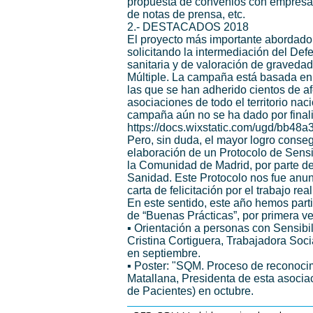
propuesta de convenios con empresas
de notas de prensa, etc.
2.- DESTACADOS 2018
El proyecto más importante abordad
solicitando la intermediación del Def
sanitaria y de valoración de graveda
Múltiple. La campaña está basada en 
las que se han adherido cientos de a
asociaciones de todo el territorio nac
campaña aún no se ha dado por finali
https://docs.wixstatic.com/ugd/bb
Pero, sin duda, el mayor logro conseg
elaboración de un Protocolo de Sensi
la Comunidad de Madrid, por parte de
Sanidad. Este Protocolo nos fue anun
carta de felicitación por el trabajo
En este sentido, este año hemos part
de “Buenas Prácticas”, por primera 
▪ Orientación a personas con Sensibil
Cristina Cortiguera, Trabajadora S
en septiembre.
▪ Poster: "SQM. Proceso de reconoci
Matallana, Presidenta de esta asocia
de Pacientes) en octubre.