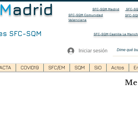
M
adrid
SFC-SQM Madrid
SFC-SQ
SFC-SQM Comunidad
SFC-SQ
Valenciana
nes SFC-SQM
SFC-SQM Castilla La Manc
Iniciar sesión
ACTA
COVID19
SFC/EM
SQM
SiO
Actos
E
Me