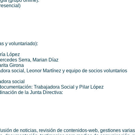
gía (grupo online).
resencial)
s y voluntariado):
ría López
Mercedes Serra, Marian Díaz
rita Girona
ora social, Leonor Martínez y equipo de socios voluntarios
adora social
documentación: Trabajadora Social y Pilar López
inación de la Junta Directiva:
sión de noticias, revisión de contenidos-web, gestiones varias