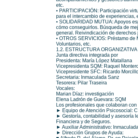
etc.
• PARTICIPACIÓN: Participación virtu
para el intercambio de experiencias, 
• SOLIDARIDAD MUTUA: Apoyos específ
cómo conseguirlos. Búsqueda de mejo
general. Reivindicación de derechos j
• OTROS SERVICIOS: Préstamo de Medi
Voluntarios, etc.
1.2. ESTRUCTURA ORGANIZATIV
Junta directiva integrada por
Presidenta: María López Matallana
Vicepresidenta SQM: Raquel Monter
Vicepresidente SFC: Ricardo Morcill
Secretaria: Inmaculada Sanz
Tesorera: Pilar Traseira
Vocales:
Marian Díaz: investigación
Elena Ladrón de Guevara: SQM
Los profesionales que colaboran co
► Equipo de Atención Psicosocial: Cri
► Gestoría, contabilidad y asesoría le
Financiera y de Seguros.
► Auxiliar Administrativo: Inmaculad
► Dirección Grupos de Ayuda: