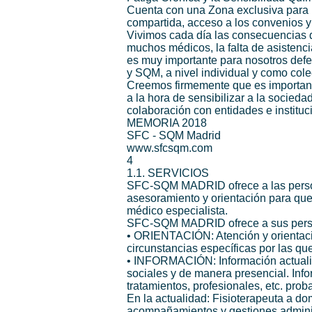
Cuenta con una Zona exclusiva para 
compartida, acceso a los convenios y
Vivimos cada día las consecuencias d
muchos médicos, la falta de asistenc
es muy importante para nosotros def
y SQM, a nivel individual y como cole
Creemos firmemente que es importante
a la hora de sensibilizar a la socied
colaboración con entidades e instit
MEMORIA 2018
SFC - SQM Madrid
www.sfcsqm.com
4
1.1. SERVICIOS
SFC-SQM MADRID ofrece a las perso
asesoramiento y orientación para que,
médico especialista.
SFC-SQM MADRID ofrece a sus pers
• ORIENTACIÓN: Atención y orientació
circunstancias específicas por las que
• INFORMACIÓN: Información actualiza
sociales y de manera presencial. In
tratamientos, profesionales, etc. pro
En la actualidad: Fisioterapeuta a do
acompañamientos y gestiones administ