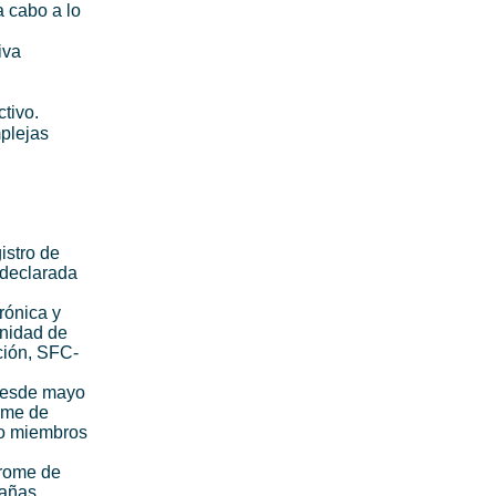
 cabo a lo
iva
tivo.
mplejas
istro de
 declarada
rónica y
unidad de
ción, SFC-
desde mayo
ome de
do miembros
drome de
pañas.