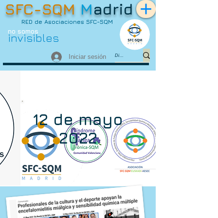
SFC-SQM
M
adrid
RED de Asociaciones SFC-SQM
no somos
invisibles
Iniciar sesión
12 de mayo
2022