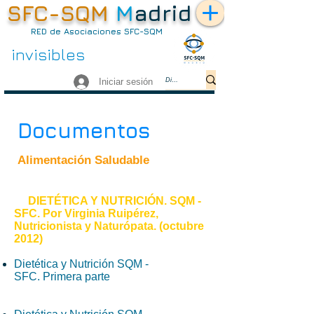
SFC-SQM
M
adrid
RED de Asociaciones SFC-SQM
no somos
invisibles
Iniciar sesión
Documentos
Alimentación Saludable
DIETÉTICA Y NUTRICIÓN. SQM -
SFC.
Por Virginia Ruipérez,
Nutricionista y Naturópata. (o
ctubre
2012
)
Dietética y Nutrición SQM -
SFC. Primera parte