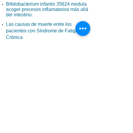
Bifidobacterium infantis 35624 modula
acoger procesos inflamatorios más allá
del intestino.
Las causas de muerte entre los
pacientes con Síndrome de Fatiga
Crónica
Síndrome de Fatiga Crónica /
Encefalomielitis Miálgica (SFC/EM),
¿enfermedad autoinmune? (Febrero
2013)
Variabilidad de la frecuencia cardíaca
durante el sueño y su consiguiente
somnolencia en pacientes con
Síndrome Fatiga Crónica. (Marzo
2013).
El Síndrome de Fatiga Crónica y la
Disfunción Mitocondrial (2009)
La respuesta a valganciclovir en