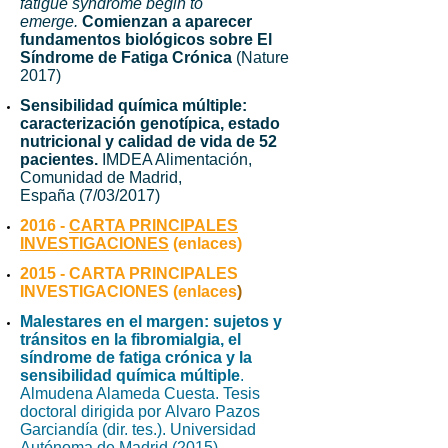
fatigue syndrome begin to
emerge.
Comienzan a aparecer
fundamentos biológicos sobre El
Síndrome de Fatiga Crónica
(Nature
2017)
Sensibilidad química múltiple:
caracterización genotípica, estado
nutricional y calidad de vida de 52
pacientes
.
IMDEA Alimentación,
Comunidad de Madrid,
España (7/03/2017)
2016 -
CARTA PRINCIPALES
INVESTIGACIONES
(enlaces)
2015 - CARTA PRINCIPALES
INVESTIGACIONES (enlaces
)
Malestares en el margen: sujetos y
tránsitos en la fibromialgia, el
síndrome de fatiga crónica y la
sensibilidad química múltiple
.
Almudena Alameda Cuesta. Tesis
doctoral dirigida por Alvaro Pazos
Garciandía (dir. tes.). Universidad
Autónoma de Madrid (2015).