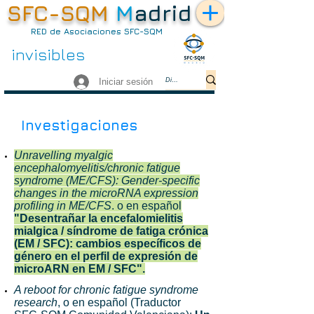
SFC-SQM
M
adrid
RED de Asociaciones SFC-SQM
no somos
invisibles
Iniciar sesión
Investigaciones
Unravelling myalgic
encephalomyelitis/chronic fatigue
syndrome (ME/CFS): Gender-specific
changes in the microRNA expression
profiling in ME/CFS
. o en español
"Desentrañar la encefalomielitis
mialgica / síndrome de fatiga crónica
(EM / SFC): cambios específicos de
género en el perfil de expresión de
microARN en EM / SFC".
A reboot for chronic fatigue syndrome
research
, o en español (Traductor